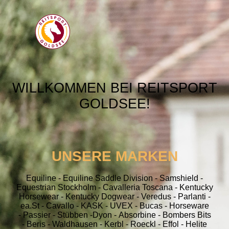
WILLKOMMEN BEI REITSPORT
GOLDSEE!
UNSERE MARKEN
Equiline - Equiline Saddle Division - Samshield -
Equestrian Stockholm - Cavalleria Toscana - Kentucky
Horsewear - Kentucky Dogwear - Veredus - Parlanti -
ea.St - Cavallo - KASK - UVEX -
Bucas -
Horseware
-
Passier -
Stübben -
Dyon -
Absorbine - Bombers Bits
-
Beris -
Waldhausen -
Kerbl -
Roeckl -
Effol -
Helite