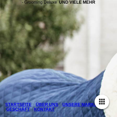
-
Grooming Deluxe
UND VIELE MEHR
STARTSEITE
ÜBER UNS
UNSERE MARKEN
GESCHÄFT
KONTAKT